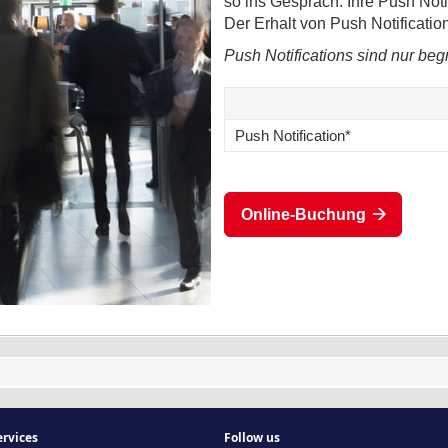
so ins Gespräch. Ihre Push Noti
Der Erhalt von Push Notificatio
Push Notifications sind nur beg
Push Notification*
Online-Buchung
rvices
Follow us